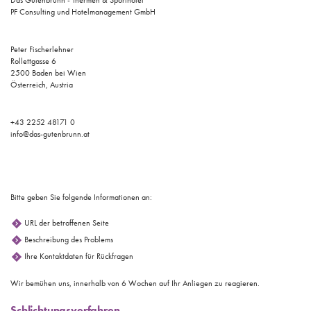
Das Gutenbrunn - Thermen & Sporthotel
PF Consulting und Hotelmanagement GmbH
Peter Fischerlehner
Rollettgasse 6
2500 Baden bei Wien
Österreich, Austria
+43 2252 48171 0
info@das-gutenbrunn.at
Bitte geben Sie folgende Informationen an:
URL der betroffenen Seite
Beschreibung des Problems
Ihre Kontaktdaten für Rückfragen
Wir bemühen uns, innerhalb von 6 Wochen auf Ihr Anliegen zu reagieren.
Schlichtungsverfahren