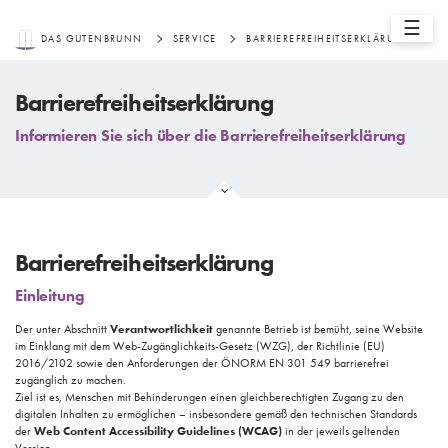
☰
DAS GUTENBRUNN
SERVICE
BARRIEREFREIHEITSERKLÄRUNG
Barrierefreiheitserklärung
Informieren Sie sich über die Barrierefreiheitserklärung
Barrierefreiheitserklärung
Einleitung
Der unter Abschnitt
Verantwortlichkeit
genannte Betrieb ist bemüht, seine Website
im Einklang mit dem Web-Zugänglichkeits-Gesetz (WZG), der Richtlinie (EU)
2016/2102 sowie den Anforderungen der ÖNORM EN 301 549 barrierefrei
zugänglich zu machen.
Ziel ist es, Menschen mit Behinderungen einen gleichberechtigten Zugang zu den
digitalen Inhalten zu ermöglichen – insbesondere gemäß den technischen Standards
der
Web Content Accessibility Guidelines (WCAG)
in der jeweils geltenden