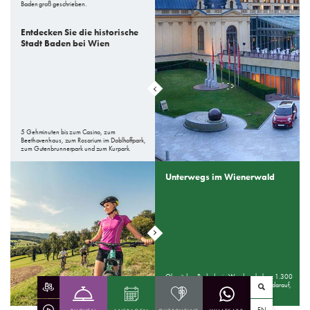
Baden groß geschrieben.
Entdecken Sie die historische
Stadt Baden bei Wien
5 Gehminuten bis zum Casino, zum
Beethovenhaus, zum Rosarium im Doblhoffpark,
zum Gutenbrunnerpark und zum Kurpark.
Unterwegs im Wienerwald
Ob mit dem Rad oder in Wanderschuhen: 1.300
m2 intakte Natur warten im Wienerwald darauf,
von Ihnen erkundet zu werden.
EN