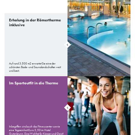
Erholung in der Römertherme
inklusive
Auf rund 3.500 m2 erwartet Sie eine der
schönsten Bade- und Saunalandschaften weit
und breit.
Im Sportoutfit in die Therme
Inbegriffen sind auch das Fitnesscenter sowie
eine Yogaeinheit Euro 5,50 im Hotel
Gutenbrunn. Eine Wohltat für Körper und Geist!