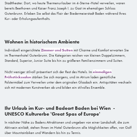
Stadttheater. Dort, wo heute Thermenurlauber im 4-Sterne-Hotel verweilen, waren
bereits Beethoven und Kaiser Franz Joseph I. zu Gast im ehemaligen Schloss
Gutenbrunn. Erleben Sie selbst das Flair der Biedermeierstadt Baden während Ihres
Kur- oder Erholungsaufenthalts.
Wohnen in historischem Ambiente
Individuell eingerichtete
Zimmer und Suiten
mit Charme und Komfort erwarten Sie
im Thermenhotel Gutenbrunn. Die Kategorien reichen von kleinen Doppelzimmern,
Standard, Superior, Junior Suite bis hin zu größeren Familienzimmern und Suiten.
Nicht weniger stilvoll präsentiert sich der Rest des Hotels. Im
einmaligen
Frühstückssalon
stärken Sie sich morgens, und im Atrium laden gemütliche
Polstermöbel zum Verweilen unter dem originalen Glasdach ein. Antiquitäten wechseln
sich mit modernen Kunstwerken ab und bilden ein stilvolles Ensemble.
Ihr Urlaub im Kur- und Badeort Baden bei Wien -
UNESCO Kulturerbe 'Great Spas of Europe'
In nächster Nähe zu Badens Attraktionen und umgeben von einer Landschaft, die zum
Aktivsein einlädt, stehen Ihnen im Hotel Gutenbrunn alle Möglichkeiten offen, von Golf
über Mountainbiken und Wandern bis hin zu Tennis.