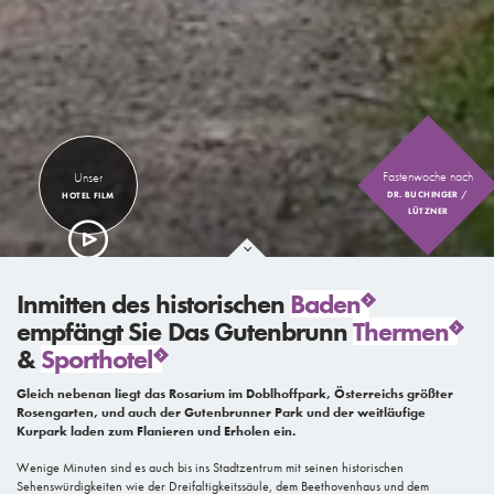
Fastenwoche nach
Unser
DR. BUCHINGER /
HOTEL FILM
LÜTZNER
Inmitten des historischen
Baden
empfängt Sie Das Gutenbrunn
Thermen
&
Sporthotel
Gleich nebenan liegt das Rosarium im Doblhoffpark, Österreichs größter
Rosengarten, und auch der Gutenbrunner Park und der weitläufige
Kurpark laden zum Flanieren und Erholen ein.
Wenige Minuten sind es auch bis ins Stadtzentrum mit seinen historischen
Sehenswürdigkeiten wie der Dreifaltigkeitssäule, dem Beethovenhaus und dem